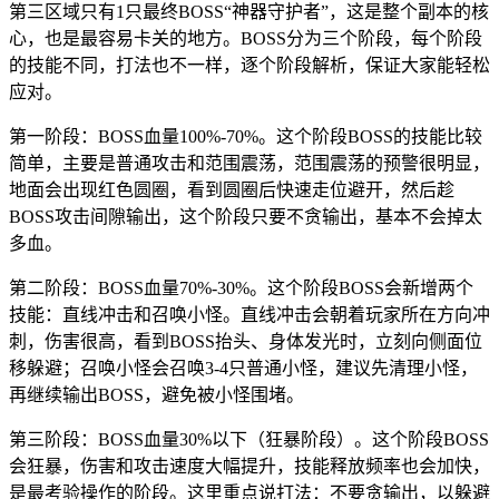
第三区域只有1只最终BOSS“神器守护者”，这是整个副本的核
心，也是最容易卡关的地方。BOSS分为三个阶段，每个阶段
的技能不同，打法也不一样，逐个阶段解析，保证大家能轻松
应对。
第一阶段：BOSS血量100%-70%。这个阶段BOSS的技能比较
简单，主要是普通攻击和范围震荡，范围震荡的预警很明显，
地面会出现红色圆圈，看到圆圈后快速走位避开，然后趁
BOSS攻击间隙输出，这个阶段只要不贪输出，基本不会掉太
多血。
第二阶段：BOSS血量70%-30%。这个阶段BOSS会新增两个
技能：直线冲击和召唤小怪。直线冲击会朝着玩家所在方向冲
刺，伤害很高，看到BOSS抬头、身体发光时，立刻向侧面位
移躲避；召唤小怪会召唤3-4只普通小怪，建议先清理小怪，
再继续输出BOSS，避免被小怪围堵。
第三阶段：BOSS血量30%以下（狂暴阶段）。这个阶段BOSS
会狂暴，伤害和攻击速度大幅提升，技能释放频率也会加快，
是最考验操作的阶段。这里重点说打法：不要贪输出，以躲避