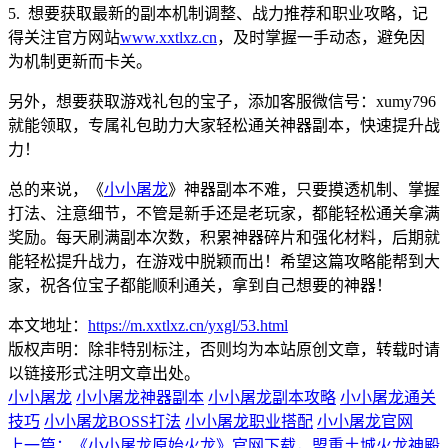
5. 想要获取最新的副本机制调整、战力推荐和职业攻略，记
得关注官方网站
www.xxtlxz.cn
，及时掌握一手动态，避免因
为机制更新而卡关。
另外，想要获取游戏礼包的宝子，添加客服微信号：xumy796
就能领取，专属礼包助力大家轻松通关神器副本，快速提升战
力！
总的来说，《
小小屠龙
》神器副本不难，只要摸透机制、掌握
打法、注意细节，不管是新手还是老玩家，都能轻松通关拿满
奖励。每天刷满副本次数，积累神器碎片和强化材料，后期就
能轻松提升战力，在游戏中脱颖而出！希望这篇攻略能帮到大
家，祝各位宝子都能顺利通关，拿到自己想要的神器！
本文地址：
https://m.xxtlxz.cn/yxgl/53.html
版权声明：除非特别标注，否则均为本站原创文章，转载时请
以链接形式注明文章出处。
小小屠龙
小小屠龙神器副本
小小屠龙副本攻略
小小屠龙通关
技巧
小小屠龙BOSS打法
小小屠龙职业搭配
小小屠龙官网
上一篇：
《小小屠龙原始火龙》官网下载，盟重土城火龙神殿