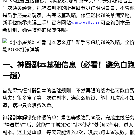
BOSS狂暴直接被秒，明明战力够却总卡关？今天小编结合上
千次通关经验，把神器副本的所有细节扒得明明白白，不管你
是新手还是老玩家，看完这篇攻略，保证轻松通关拿满奖励，
新手也能零失误上手！官方网站
www.xxtlxz.cn
可查询副本最
新机制，确保攻略的权威性哦~
一、神器副本基础信息（必看！避免白跑
一趟）
首先得搞懂神器副本的基础规则，不然再强的战力也可能白费
功夫！很多宝子第一次进副本，连怎么解锁、能打几次都不知
道，瞎冲只会浪费次数。
神器副本解锁条件很简单：角色等级达到50级，完成主线任务
“神器觉醒”后，就能在主城NPC“副本使者”处领取任务、进入
副本。这里划重点：每天只能进入2次，凌晨5点重置次数，额