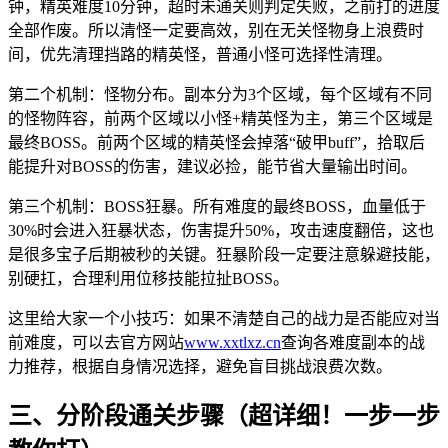
钟，精英难度10分钟，超时未通关则判定失败，之前打的进度
全部作废。所以清怪一定要高效，别在无关怪物身上浪费时
间，优先清理挡路的精英怪，普通小怪可选择性清理。
第二个机制：怪物分布。副本分为3个区域，每个区域有不同
的怪物阵容，前两个区域以小怪+精英怪为主，第三个区域是
最终BOSS。前两个区域的精英怪会掉落“破甲buff”，拾取后
能提升对BOSS的伤害，建议必捡，能节省大量输出时间。
第三个机制：BOSS狂暴。所有难度的最终BOSS，血量低于
30%时会进入狂暴状态，伤害提升50%，攻击速度翻倍，这也
是很多宝子后期被秒的关键。狂暴阶段一定要注意躲避技能，
别硬扛，合理利用位移技能拉扯BOSS。
这里给大家一个小技巧：如果不清楚自己的战力是否能应对当
前难度，可以去官方网站
www.xxtlxz.cn
查询各难度副本的战
力推荐，根据自身情况选择，避免盲目挑战浪费次数。
三、分阶段通关步骤（超详细！一步一步